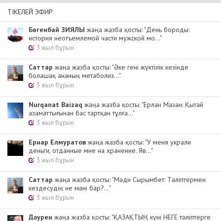
ТІКЕЛЕЙ ЭФИР
Бөгенбай ЗИЯЛЫ
жаңа жазба қосты: "День бороды:
история неотъемлемой части мужской мо..."
3 жыл бұрын
Cаттар
жаңа жазба қосты: "Әке гені жүктілік кезінде
болашақ ананың метаболиз..."
3 жыл бұрын
Nurqanat Baizaq
жаңа жазба қосты: "Ерлан Мазан: Қытай
азаматтығынан бас тартқан тұлға..."
3 жыл бұрын
Ернар Елмуратов
жаңа жазба қосты: "У меня украли
деньги, отданные мне на хранение. Яв..."
3 жыл бұрын
Cаттар
жаңа жазба қосты: "Мәди Сырымбет: Тәліптермен
кездесудің не мәні бар?..."
3 жыл бұрын
Дәурен
жаңа жазба қосты: "ҚАЗАҚТЫҢ күні НЕГЕ тәліптерге