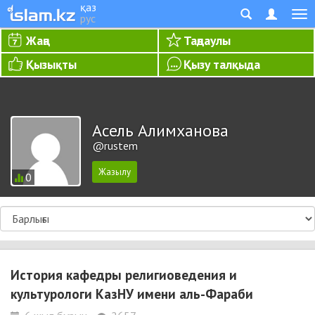
қаз
рус
Жаңа
Таңдаулы
Қызықты
Қызу талқыда
Асель Алимханова
@rustem
0
История кафедры религиоведения и
культурологи КазНУ имени аль-Фараби